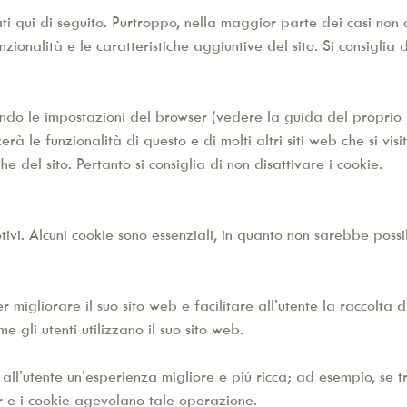
trati qui di seguito. Purtroppo, nella maggior parte dei casi no
nalità e le caratteristiche aggiuntive del sito. Si consiglia di la
icando le impostazioni del browser (vedere la guida del propri
rà le funzionalità di questo e di molti altri siti web che si visi
he del sito. Pertanto si consiglia di non disattivare i cookie.
otivi. Alcuni cookie sono essenziali, in quanto non sarebbe poss
r migliorare il suo sito web e facilitare all’utente la raccolta d
 gli utenti utilizzano il suo sito web.
re all’utente un’esperienza migliore e più ricca; ad esempio, se 
er e i cookie agevolano tale operazione.