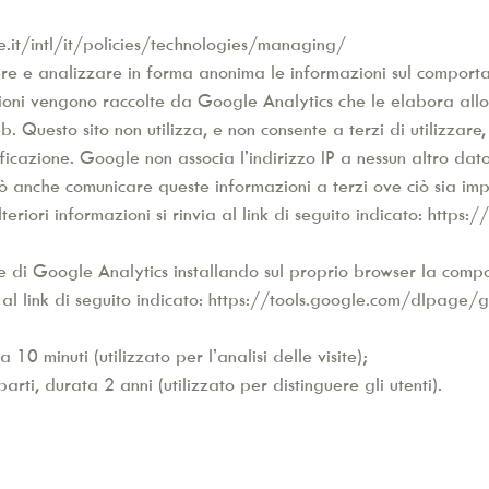
.it/intl/it/policies/technologies/managing/
ere e analizzare in forma anonima le informazioni sul comportame
azioni vengono raccolte da Google Analytics che le elabora allo 
 web. Questo sito non utilizza, e non consente a terzi di utilizza
ificazione. Google non associa l’indirizzo IP a nessun altro d
uò anche comunicare queste informazioni a terzi ove ciò sia imp
riori informazioni si rinvia al link di seguito indicato:
https:/
one di Google Analytics installando sul proprio browser la com
 al link di seguito indicato:
https://tools.google.com/dlpage/
10 minuti (utilizzato per l’analisi delle visite);
arti, durata 2 anni (utilizzato per distinguere gli utenti).