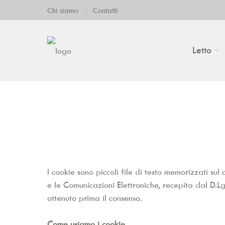
|
Chi siamo
Contatti
Letto
I cookie sono piccoli file di testo memorizzati s
e le Comunicazioni Elettroniche, recepita dal D.Lg
ottenuto prima il consenso.
Come usiamo i cookie