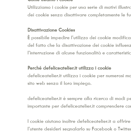
Utilizziamo i cookie per una serie di motivi illus
dei cookie senza disattivare completamente le funzio
Disattivazione Cookies
È possibile impedire l’utilizzo dei cookie modif
del fatto che la disattivazione dei cookie influenze
l’interruzione di alcune funzionalità e caratteristic
Perché defeliceatelier.it utilizza i cookie
defeliceatelier.it utilizza i cookie per numerosi m
sito web senza il loro impiego.
defeliceatelier.it è sempre alla ricerca di modi pe
importante per
defeliceatelier.it comprendere come
I cookie aiutano inoltre defeliceatelier.it a offri
l’utente desideri segnalarlo su Facebook o Twitt