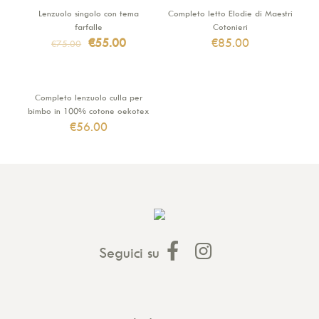
Lenzuolo singolo con tema
Completo letto Elodie di Maestri
IN VENDITA
farfalle
Cotonieri
Il
Il
€
55.00
€
85.00
€
75.00
prezzo
prezzo
originale
attuale
era:
è:
€75.00.
€55.00.
Completo lenzuolo culla per
bimbo in 100% cotone oekotex
€
56.00
Seguici su