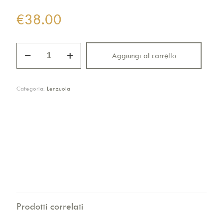
€
38.00
Lenzuolo
Aggiungi al carrello
singolo
a
cuori
quantità
Categoria:
Lenzuola
Prodotti correlati