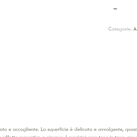
Tappeto
in
spugna
Categorie:
A
con
cuoricini
quantità
to e accogliente. La superficie è delicata e avvolgente, quasi 