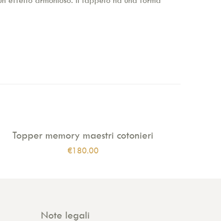
n un effetto armonioso. Il tappeto ha una forma
Topper memory maestri cotonieri
€
180.00
Note legali