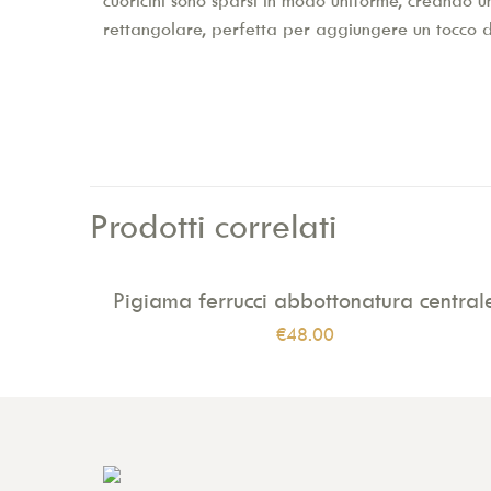
cuoricini sono sparsi in modo uniforme, creando un
rettangolare, perfetta per aggiungere un tocco d
Prodotti correlati
Pigiama ferrucci abbottonatura central
€
48.00