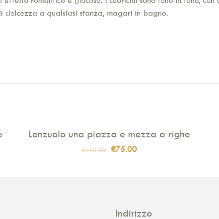
 effetto romantico e giocoso. I cuoricini sono tono in tono, co
i dolcezza a qualsiasi stanza, magari in bagno.
e
Lenzuolo una piazza e mezza a righe
IN VENDITA
Il
Il
€
75.00
€
110.00
prezzo
prezzo
originale
attuale
era:
è:
€110.00.
€75.00.
Indirizzo