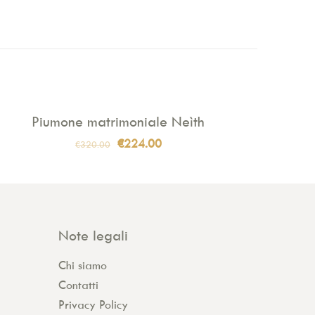
Piumone matrimoniale Neìth
IN VENDITA
Il
Il
€
224.00
€
320.00
prezzo
prezzo
originale
attuale
era:
è:
€320.00.
€224.00.
Note legali
Chi siamo
Contatti
Privacy Policy