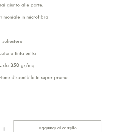
ai giunto alle porte.
rimoniale in microfibra
poliestere
otone tinta unita
PL da 350 gr/mq
zione disponibile in super promo
Aggiungi al carrello