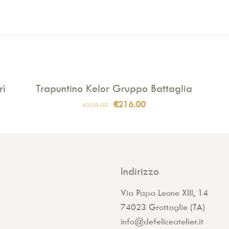
rì
Trapuntino Kelor Gruppo Battaglia
IN VENDITA
Il
Il
€
216.00
€
308.00
prezzo
prezzo
originale
attuale
era:
è:
€308.00.
€216.00.
Indirizzo
Via Papa Leone XIII, 14
74023 Grottaglie (TA)
info@defeliceatelier.it