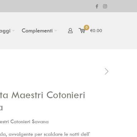
0
aggi
Complementi
€0.00
ta Maestri Cotonieri
a
stri Cotonieri Savana
a, avvolgente per scaldare le notti dell’