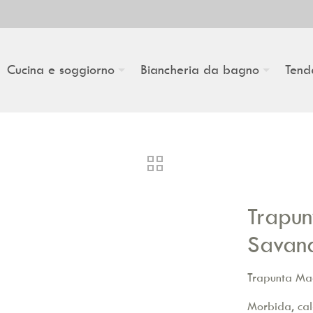
Cucina e soggiorno
Biancheria da bagno
Tend
Trapun
Savan
Trapunta Mae
Morbida, cald