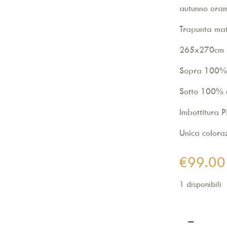
autunno oram
Trapunta mat
265x270cm
Sopra 100% 
Sotto 100% c
Imbottitura 
Unica colora
€
99.00
1 disponibili
Trapunta