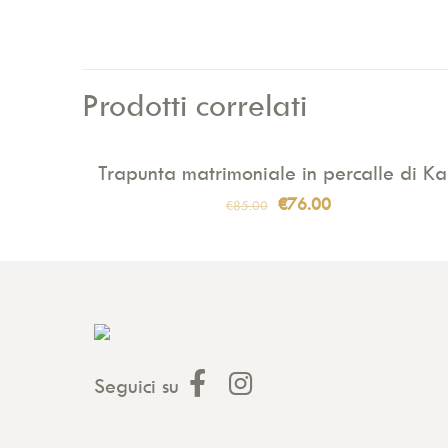
Prodotti correlati
Trapunta matrimoniale in percalle di Ka
IN VENDITA
Il
Il
€
76.00
€
85.00
prezzo
prezzo
originale
attuale
era:
è:
€85.00.
€76.00.
Seguici su